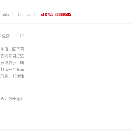
rofile
Contact
Tel:
0755-82869505
返回
佳地段，赋予项
意图将项目打造
格获得启示，辅
在打造一个充满
代气息，打造独
务观，为长嘉汇