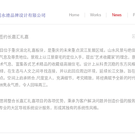
Home
Works
News
P
签约长嘉汇礼嘉
目位于重庆渝北礼嘉板块，是重庆的未来重点滨江发展区域。山水风景与绝
气息及尊贵地位。景观上以江景豪宅的定位入手，提出
“艺术收藏家”的理念，
术气息、富集各式艺术精品的收藏级高端住宅。设计上从科贵沉稳的东方风
绎，在生态与人文之间寻找连接，并以此回应周边环境，延续长江文脉，旨
点。空间上启承转合,尺度宜人，充满细节，考究精致，将经典赋予全新的时
洲隽永气质，令人回味再三。
思将整合长嘉汇礼嘉项目的各项优势，秉承为客户解决问题并创造价值的服
专业的大区导视系统设计服务，形成其独有的系统性风格。